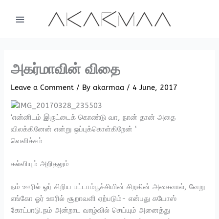
Skip
to
content
அகர்மாவின் விதை
Leave a Comment
/ By
akarmaa
/
4 June, 2017
‘என்னிடம் இருட்டைக் கொண்டு வா, நான் தான் அதை
விலக்கினேன் என்று ஒப்புக்கொள்கிறேன் ‘
வெளிச்சம்
கல்வியும் அறிதலும்
நம் ஊரில் ஓர் சிறிய பட்டாம்பூச்சியின் சிறகின் அசைவால், வேறு
எங்கோ ஓர் ஊரில் சூறாவளி ஏற்படும்- என்பது கயோஸ்
கோட்பாடு.நம் அன்றாட வாழ்வில் செய்யும் அனைத்து