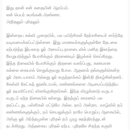
இது தான் என் கதையின் ஆரம்பம்.
என் பெயர் சுமங்கலி.அண்ணா.
அறிதலும் புரிதலும்
இன்றைய கல்வி முறையில், பல பயிற்சிகள் தேர்சசியைச் சார்ந்தே
வடிவமைக்கப்பட்டுள்ளன. இது மாணவர்களுக்குள்ளே தேடலை
ஏற்படுத்த இயலாத ஓர் அமைப்பு.நாளடைவில் மனித இனத்தை
வேறுபடுத்தும் யோசிக்கும் திரணையும் இழக்கச் செய்கிறது.
இந்த நிலையில் யோசிக்கும் திறனை வளர்ப்பது, கணமான
கல்லை கையால் செதுக்குவது போல. ஆதலால் தங்களுக்கென்ற
ஓர் அடையாளம் அல்லது ஓர் கருத்தாக்கம் இன்றி திகழ்கின்றனர்.
கேள்வி கேட்கத் தூண்டாமல், எண்ணங்களை அடிமைப்படுத்திய
ஓர் தயாரிப்பாய் விளங்குகிறார்கள். இந்த விழுக்காடு வருடா
வருடம் ஏற்ற நிலையில் உள்ளது. இதற்குப் காரணம் பல
தரப்பட்டது, பள்ளிகள் மட்டுமே அல்ல. நாம் அன்றாட வாழ்வில் நம்
எண்ணங்களுக்கும், நம் செயலுக்கும் நாமே பொறுப்பு ஆகையில்,
அங்கு ஓர் அர்த்தமுள்ள புரிதல் நம் முழு சுதந்திரத்துடன்
நடக்கிறது. அத்தகைய புரிதல் ஏற்பட புறிதலே சிறந்த கருவி