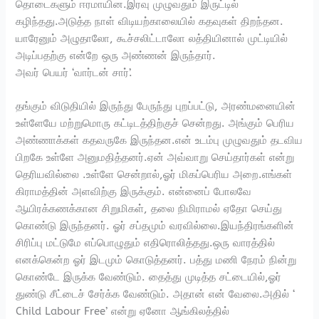
தொடைகளும் ஈரமாயின.இரவு முழுவதும் இருட்டில்
கழிந்தது.அடுத்த நாள் விடியற்காலையில் கதவுகள் திறந்தன.
யாரேனும் அழுதாலோ, கூச்சலிட்டாலோ லத்தியினால் முட்டியில்
அடிப்பதற்கு என்றே ஒரு அண்ணன் இருந்தார்.
அவர் பெயர் ‘வார்டன் சார்’.
தங்கும் விடுதியில் இருந்து பேருந்து புறப்பட்டு, அரண்மனையின்
உள்ளேயே மற்றுமொரு கட்டிடத்திற்குச் சென்றது. அங்கும் பெரிய
அண்ணாக்கள் கதவருகே இருந்தன.என் உடம்பு முழுவதும் தடவிய
பிறகே உள்ளே அனுமதித்தனர்.ஏன் அவ்வாறு செய்தார்கள் என்று
தெரியவில்லை .உள்ளே சென்றால்,ஓர் மிகப்பெரிய அறை.எங்கள்
கிராமத்தின் அளவிற்கு இருக்கும். என்னைப் போலவே
ஆயிரக்கணக்கான சிறுமிகள், தலை நிமிராமல் ஏதோ செய்து
கொண்டு இருந்தனர். ஓர் சப்தமும் வரவில்லை.இயந்திரங்களின்
சிரிப்பு மட்டுமே எப்பொழுதும் எதிரொலித்தது.ஒரு வாரத்தில்
எனக்கென்ற ஓர் இடமும் கொடுத்தனர். பத்து மணி நேரம் நின்று
கொண்டே இருக்க வேண்டும். தைத்து முடித்த சட்டையில்,ஓர்
துண்டு சீட்டைச் சேர்க்க வேண்டும். அதான் என் வேலை.அதில் ‘
Child Labour Free’ என்று ஏனோ ஆங்கிலத்தில்