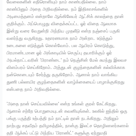
வேலைகளின் எதிரொளியும் நாம் காண்பதில்லை. நாம்
காண்பினும் அதை அறிவதில்லை. நம் இதிகாசங்களில்
அடிமைத்தனம் என்றாலே ஆங்கிலேயர் ஆட்சிக் காலத்தை தான்
குறிக்கும். அப்பொழுது விதைக்கப்பட்ட ஓர் விதை ஆலமாக
இன்று வரை வேறுன்றி அந்நிய முதலீடு என்ற நஞ்சைப் பருகி
வளர்ந்து வருகிறது. உதாரணமாக நாம் அன்றாட உடுத்தும்
உடைகளை எடுத்துக் கொள்வோம். பல ஆயிரம் கொடுத்து,
பிரமாண்டமான ஓர் அங்காடியில் செருப்பு தயாரிக்கும் ஓர்
அயல்நாட்டவரின் ‘பிராண்டை’ நம் நெஞ்சின் மேல் சுமந்து இலவச
விளம்பரம் செய்கிறோம். அத்துடன் குழந்தைகளின் கல்விக்காக
நன்கொடையும் சேர்த்து தருகிறோம். ஆனால் நாம் வாங்கிய
துணி பல்லாயிர குழந்தைகளின் வாழ்க்கையைப் பாழாக்குகிறது
என்பதை நாம் அறிவதில்லை.
‘அதை நான் செய்யவில்லை’ என்ற உங்கள் குரள் கேட்கிறது.
ஆனால் சற்றே பொறுமையுடன் கவனியுங்கள். உலகில் ஐந்தில் ஒரு
பங்கு பருத்தி உற்பத்தி நம் நாட்டில் தான் நடக்கிறது. அதிலும்
நாற்பது சதவீதம் தமிழகத்தில், நான்கு இலட்ச தொழிலாளர்களால்
தறி ஆக்கப் பட்டு அந்நிய ‘பிராண்ட்’ களுக்கு ஏற்றுமதி