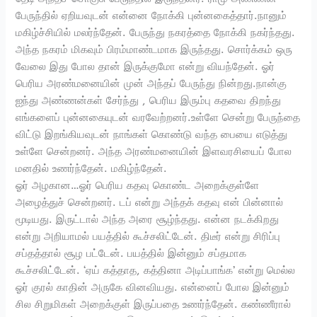
பேருந்தில் ஏறியவுடன் என்னை நோக்கி புன்னகைத்தார்.நானும்
மகிழ்ச்சியில் மலர்ந்தேன். பேருந்து நகரத்தை நோக்கி நகர்ந்தது.
அந்த நகரம் மிகவும் பிரம்மாண்டமாக இருந்தது. சொர்க்கம் ஒரு
வேலை இது போல தான் இருக்குமோ என்று வியந்தேன். ஓர்
பெரிய அரண்மனையின் முன் அந்தப் பேருந்து நின்றது.நான்கு
ஐந்து அண்ணன்கள் சேர்ந்து , பெரிய இரும்பு கதவை திறந்து
எங்களைப் புன்னகையுடன் வரவேற்றனர்.உள்ளே சென்று பேருந்தை
விட்டு இறங்கியவுடன் நாங்கள் கொண்டு வந்த பையை எடுத்து
உள்ளே சென்றனர். அந்த அரண்மனையின் இளவரசியைப் போல
மனதில் உணர்ந்தேன். மகிழ்ந்தேன்.
ஓர் அழகான…ஓர் பெரிய கதவு கொண்ட அறைக்குள்ளே
அழைத்துச் சென்றனர். டப் என்று அந்தக் கதவு என் பின்னால்
மூடியது. இருட்டால் அந்த அரை சூழ்ந்தது. என்ன நடக்கிறது
என்று அறியாமல் பயத்தில் கூச்சலிட்டேன். திடீர் என்று சிரிப்பு
சப்தத்தால் சூழ பட்டேன். பயத்தில் இன்னும் சப்தமாக
கூச்சலிட்டேன். ‘ஏய் கத்தாத, கத்தினா அடிப்பாங்க’ என்று மெல்ல
ஓர் குரல் காதின் அருகே வினவியது. என்னைப் போல இன்னும்
சில சிறுமிகள் அறைக்குள் இருப்பதை உணர்ந்தேன். கண்ணீரால்