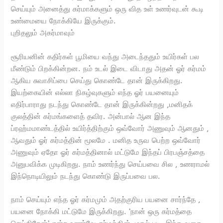
செய்யும் அனைத்து கர்மாக்களும் ஒரு வித உள் உணர்வுடன் கூடி
உண்மையை நோக்கியே இருக்கும்.
புறிதலும் அகர்மாவும்
சூரியனின் கதிர்கள் பூமியை வந்து அடைந்ததும் உயிர்கள் பல
மீண்டும் பிறக்கின்றன. நம் உடல் இடை விடாது அதன் ஓர் கர்மம்
ஆகிய சுவாசிப்பை செய்து கொண்டே தான் இருக்கிறது.
இயற்கையின் எல்லா நிகழ்வுகளும் எந்த ஓர் பயனையும்
எதிர்பாராது நடந்து கொண்டே தான் இருக்கின்றது ,மனிதக்
குலத்தின் கர்மங்களைத் தவிர. அன்பால் ஆன இந்த
ப்ரஹ்மமாண்டத்தில் உயிர்த்திற்கும் ஒவ்வோர் அணுவும் ஆனதும் ,
ஆவதும் ஓர் கர்மத்தின் மூலமே . மனித உருவ பெற்ற ஒவ்வோர்
அணுவும் ஏதோ ஓர் கர்மத்தினால் மட்டுமே இந்தப் பிரபஞ்சத்தை
அனுபவிக்க முடிகிறது. நாம் உணர்ந்து செய்பவை சில , உணராமல்
இந்நொடியிலும் நடந்து கொண்டு இருப்பவை பல.
நாம் செய்யும் எந்த ஓர் கர்மமும் அதற்குரிய பயனை சார்ந்தே ,
பயனை நோக்கி மட்டுமே இருக்கிறது. ‘நான் ஒரு கர்மத்தை