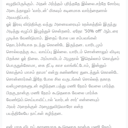
எழுதியிருக்கும். அதன் அர்த்தம் புரிந்ததே இல்லை.சற்றே சோர்வு
அடைந்தாலும் ‘வார்டன்’ மிகவும் கடினமாக வார்த்தைளால்
அவமதிப்பார்.
ஓர் இரவு விடுதிக்கு வந்து அனைவரையும் உறக்கத்தில் இருந்து
அடித்து எழுப்பி இழுத்துச் சென்றனர். ஏதோ ‘50% off’ ஆர்டரை
முடிக்க வேண்டுமாம். இதைப் போல பல சம்பவங்கள்
தொடர்ச்சியாக நடந்து கொண்டே இருந்தன. யாரிடமும்
சொல்வதற்கு கூட வாய்ப்பு இல்லை. யாரிடம் சொன்னாலும் விடிவு
பிறக்கா ஓர் நிலை. அம்மாவிடம் அழுதால் ‘இதெல்லாம் கொஞ்சம்
பொருதுக்கோமா, கை நீட்டி காச வாங்கிட்டோம், இன்னும்
கொஞ்சம் மாசம் தாமா’ என்று கண்ணீரை துடைத்துக் கொண்டே
சொன்னார்கள்.இதே போல சில வருடங்கள் சொல்லத் தகாத
வன்முறைகளுடன் கழிந்தன.பத்து மணி நேரம் வேலை பார்த்த
பிறகு,நான்கு மணி நேரம் கூடுதலாக வேலை பார்க்க
வேண்டும்.செய்யாவிட்டால் ‘வார்டன் சார்’ என்னையும்
அவர் அறைக்குள் அழைதுவிடுவாரோ என்ற
பயத்திலேயே நாட்கள் கழிந்தன.
என் மாத விடாய் காரணமாக கூடுதலாக நான்கு மணி நேரம்