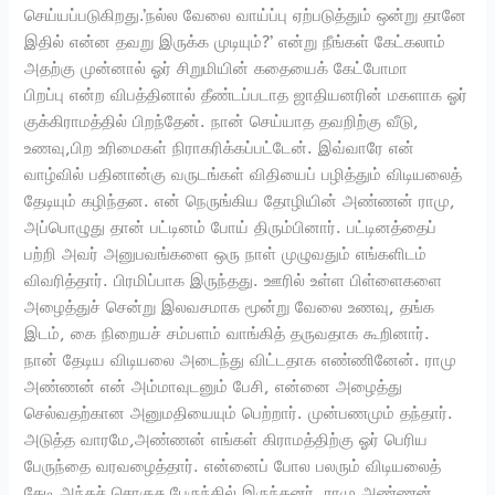
செய்யப்படுகிறது.’நல்ல வேலை வாய்ப்பு ஏற்படுத்தும் ஒன்று தானே
இதில் என்ன தவறு இருக்க முடியும்?’ என்று நீங்கள் கேட்கலாம்
அதற்கு முன்னால் ஓர் சிறுமியின் கதையைக் கேட்போமா
பிறப்பு என்ற விபத்தினால் தீண்டப்படாத ஜாதியனரின் மகளாக ஓர்
குக்கிராமத்தில் பிறந்தேன். நான் செய்யாத தவறிற்கு வீடு,
உணவு,பிற உரிமைகள் நிராகரிக்கப்பட்டேன். இவ்வாரே என்
வாழ்வில் பதினான்கு வருடங்கள் விதியைப் பழித்தும் விடியலைத்
தேடியும் கழிந்தன. என் நெருங்கிய தோழியின் அண்ணன் ராமு,
அப்பொழுது தான் பட்டினம் போய் திரும்பினார். பட்டினத்தைப்
பற்றி அவர் அனுபவங்களை ஒரு நாள் முழுவதும் எங்களிடம்
விவரித்தார். பிரமிப்பாக இருந்தது. ஊரில் உள்ள பிள்ளைகளை
அழைத்துச் சென்று இலவசமாக மூன்று வேலை உணவு, தங்க
இடம், கை நிறையச் சம்பளம் வாங்கித் தருவதாக கூறினார்.
நான் தேடிய விடியலை அடைந்து விட்டதாக எண்ணினேன். ராமு
அண்ணன் என் அம்மாவுடனும் பேசி, என்னை அழைத்து
செல்வதற்கான அனுமதியையும் பெற்றார். முன்பணமும் தந்தார்.
அடுத்த வாரமே,அண்ணன் எங்கள் கிராமத்திற்கு ஓர் பெரிய
பேருந்தை வரவழைத்தார். என்னைப் போல பலரும் விடியலைத்
தேடி அந்தச் சொகுசு பேருந்தில் இருந்தனர். ராமு அண்ணன்