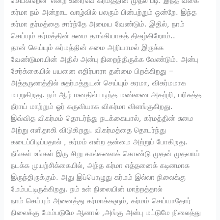
செய்கிறேன்’ என்ற உணர்வே கர்மத்தின் முதல் படி. இந்த வகை
கர்மா நம் அன்றாட வாழ்வில் பலரும் பின்பற்றும் ஒன்றே. இந்த
கர்மா தர்மத்தை சார்ந்தே அமைய வேண்டும். இதில், நாம்
செய்யும் கர்மத்தின் சுமை தாங்கியாகத் திகழ்கிறோம்..
தான் செய்யும் கர்மத்தின் சுமை அறியாமல் இருக்க
வேண்டுமாயின் அதில் அன்பு நிறைந்திருக்க வேண்டும். அன்பு
சேர்க்கையில் பயனை எதிர்பாரா தன்மை பிறக்கிறது –
அத்தருணத்தில் சுதர்மத்துடன் செய்யும் கரமா, விகர்மமாக
மாறுகிறது. நம் ஆழ் மனதில் படிந்த மண்ணை அகற்றி, பரிசுத்த
நீராய் மாற்றும் ஓர் கருவியாக விகர்மா விளங்குகிறது.
இவ்வித விகர்மம் தொடர்ந்து நடக்கையால், கர்மத்தின் சுமை
அற்று எளிதாகி விடுகிறது. விகர்மத்தை தொடர்ந்து
கடைப்பிடிப்பதால் , கர்மம் என்ற தன்மை அற்றுப் போகிறது.
நீங்கள் உங்கள் இரு சிறு கால்களைக் கொண்டு முதன் முதலாய்
நடக்க முயற்சிக்கையில், அந்த கர்மா எத்தனைக் கடினமாக
இருந்திருக்கும். அது இப்பொழுது கர்மம் இல்லா நிலைக்கு
மேம்பட்டிருக்கிறது. நம் உள் நிலையின் மாற்றத்தால்
நாம் செய்யும் அனைத்து கர்மாக்களும், கர்மம் செய்யாதோர்
நிலைக்கு மேம்படுமே ஆனால் ,அங்கு அன்பு மட்டுமே நிலைத்து