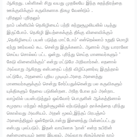
ஆகிறது. பள்ளிகள் சிறு வயது முதலேயே இந்த சுதந்திரத்தை
ஊக்குவிக்கும் கருவிகளாக திகழ வேண்டும் .
புரிதலும் புறிதலும்
நாம் பள்ளியில் நெகிழியைப் பற்றி சுற்றுசூழலியலில் படித்து
இருப்போம். நெகிழி இயற்கைக்குத் தீங்கு விளைவிக்கும்
,நெகிழியைப் பயன் படுத்த மாட்டோம்’ என்றெல்லாம் உறுதி மொழி
ஏற்று ஊர்வலம் கூட சென்று இருக்கலாம். ஆனால் அது யாராலோ
செய்ய சொல்லப் பட்ட ஒன்று. புரிந்து செய்த மாணவர்களும் ‘
கேடு விளைவிக்கும்’ என்று மட்டுமே அறிவார்கள். எதனால்
அவ்வாறு ஆகிறது என்பதைப் பற்றி விழிப்புணர்வு இருந்தால்
மட்டுமே, அதனைப் புறிய முடியும்.அதை அனைத்து
மாணவர்களுக்கும் சென்று சேர்ப்பதுக்கென்று பல கருவிகளும்
யுக்திகளும் தேவை படுகின்றன. அதே போல நம் அன்றாட
வாழ்வில் பயன்படுத்தும் ஒவ்வோர் பொருளின் ஆக்கத்தினால்
சமுதாய மற்றும் சுற்றுச்சூழலில் ஏற்படுத்தும் தாக்கத்தை புரிந்து
கொள்வது அவசியம். அதன் மூலம்,இந்தப் பிரபஞ்சம்
அனைத்திலும் ஒன்றோடொன்று இணைந்து பின்னப்பட்டது
என்பது புலப்படும். இதன் வாயிலாக ‘நான்’ என்ற உயிரின்
தன்மையையும் உணர இயலும். அவ்வாறு திகழ்ந்தால் நாம்